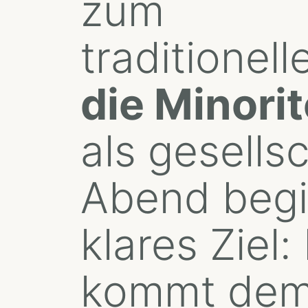
zum
traditionel
die Minori
als gesells
Abend begin
klares Ziel:
kommt de