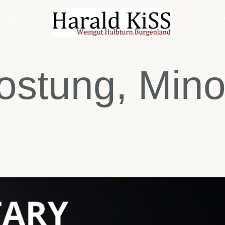
 TERMINE
VERKOS
stung, Mino