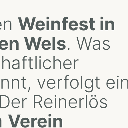
len
Weinfest in
ten Wels
. Was
chaftlicher
nt, verfolgt ei
 Der Reinerlös
m
Verein