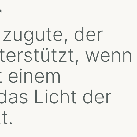
r
zugute, der
terstützt, wenn
t einem
das Licht der
t.