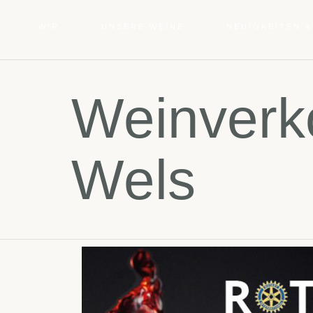
WIR
UNSERE WEINE
NEUIGKEITEN &
Weinverko
Wels